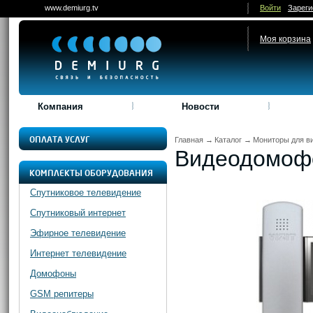
www.demiurg.tv
Войти
Зареги
Моя корзина
Компания
Новости
ОПЛАТА УСЛУГ
Главная
→
Каталог
→
Мониторы для в
Видеодомофо
КОМПЛЕКТЫ ОБОРУДОВАНИЯ
Спутниковое телевидение
Спутниковый интернет
Эфирное телевидение
Интернет телевидение
Домофоны
GSM репитеры