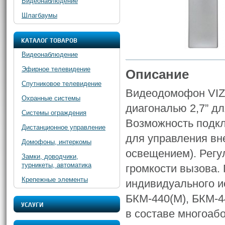
Видеонаблюдение
Шлагбаумы
КАТАЛОГ ТОВАРОВ
Видеонаблюдение
Эфирное телевидение
Описание
Спутниковое телевидение
Видеодомофон VIZI
Охранные системы
диагональю 2,7” д
Системы ограждения
Возможность подкл
Дистанционное управление
для управления вн
Домофоны, интеркомы
освещением). Регу
Замки, доводчики,
турникеты, автоматика
громкости вызова. 
Крепежные элементы
индивидуального и
БКМ-440(М), БКМ-4
УСЛУГИ
в составе многоаб